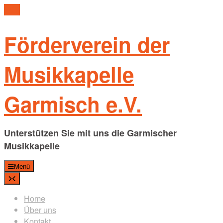
Skip
to
content
Förderverein der
Musikkapelle
Garmisch e.V.
Unterstützen Sie mit uns die Garmischer
Musikkapelle
Menü
Home
Über uns
Kontakt