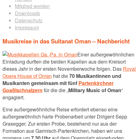
Mitglied werden
Downloads
Datenschutz
Impressum
Musikreise in das Sultanat Oman – Nachbericht
Einer außergewöhnlichen
Einladung durften die beiden Kapellen aus dem Kreisort
dieses Jahr in der ersten Novemberwoche folgen. Das
Royal
Opera House of Oman
hat die
70 Musikantinnen und
Musikanten gemeinsam mit fünf
Partenkirchner
Goaßlschnalzern
für die die „
Military Music of Oman
“
engagiert.
Eine außergewöhnliche Reise erfordert ebenso eine
außergewöhnlich harte Probenarbeit unter Dirigent Sepp
Grasegger. Zur ersten Probe, bestehend nur aus der
Formation aus Garmisch-Partenkirchen, haben wir uns
morgens um
7.30 Uhr
auf dem Opernplatz eingefunden.