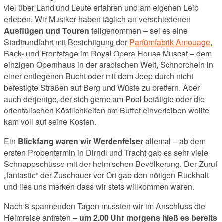
viel über Land und Leute erfahren und am eigenen Leib
erleben. Wir Musiker haben täglich an verschiedenen
Ausflügen und Touren
teilgenommen – sei es eine
Stadtrundfahrt mit Besichtigung der
Parfümfabrik Amouage
,
Back- und Frontstage im Royal Opera House Muscat – dem
einzigen Opernhaus in der arabischen Welt, Schnorcheln in
einer entlegenen Bucht oder mit dem Jeep durch nicht
befestigte Straßen auf Berg und Wüste zu brettern. Aber
auch derjenige, der sich gerne am Pool betätigte oder die
orientalischen Köstlichkeiten am Buffet einverleiben wollte
kam voll auf seine Kosten.
Ein
Blickfang waren wir Werdenfelser
allemal – ab dem
ersten Probentermin in Dirndl und Tracht gab es sehr viele
Schnappschüsse mit der heimischen Bevölkerung. Der Zuruf
„fantastic“ der Zuschauer vor Ort gab den nötigen Rückhalt
und lies uns merken dass wir stets willkommen waren.
Nach 8 spannenden Tagen mussten wir im Anschluss die
Heimreise antreten –
um 2.00 Uhr morgens hieß es bereits