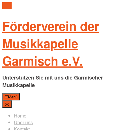
Skip
to
content
Förderverein der
Musikkapelle
Garmisch e.V.
Unterstützen Sie mit uns die Garmischer
Musikkapelle
Menü
Home
Über uns
Kontakt