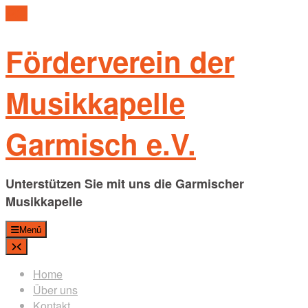
Skip
to
content
Förderverein der
Musikkapelle
Garmisch e.V.
Unterstützen Sie mit uns die Garmischer
Musikkapelle
Menü
Home
Über uns
Kontakt