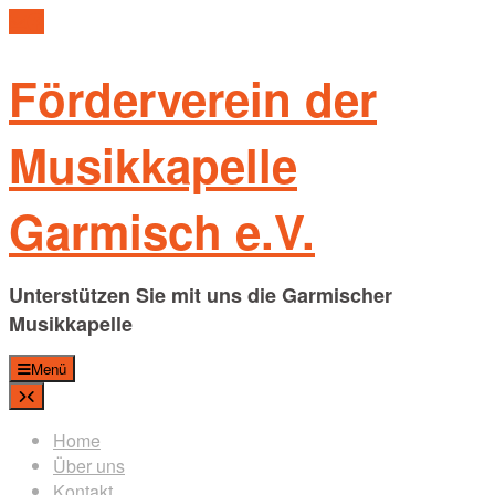
Skip
to
content
Förderverein der
Musikkapelle
Garmisch e.V.
Unterstützen Sie mit uns die Garmischer
Musikkapelle
Menü
Home
Über uns
Kontakt