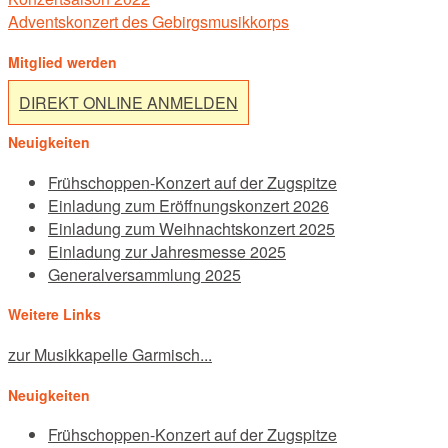
navigation
Adventskonzert des Gebirgsmusikkorps
Mitglied werden
DIREKT ONLINE ANMELDEN
Neuigkeiten
Frühschoppen-Konzert auf der Zugspitze
Einladung zum Eröffnungskonzert 2026
Einladung zum Weihnachtskonzert 2025
Einladung zur Jahresmesse 2025
Generalversammlung 2025
Weitere Links
zur Musikkapelle Garmisch...
Neuigkeiten
Frühschoppen-Konzert auf der Zugspitze