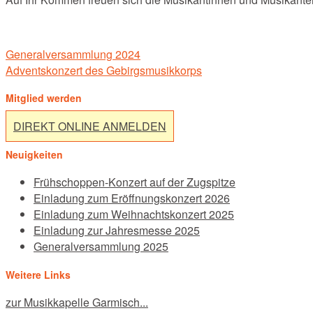
Post
Generalversammlung 2024
navigation
Adventskonzert des Gebirgsmusikkorps
Mitglied werden
DIREKT ONLINE ANMELDEN
Neuigkeiten
Frühschoppen-Konzert auf der Zugspitze
Einladung zum Eröffnungskonzert 2026
Einladung zum Weihnachtskonzert 2025
Einladung zur Jahresmesse 2025
Generalversammlung 2025
Weitere Links
zur Musikkapelle Garmisch...