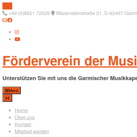
Skip
to
+49 (0)8821 72526
Waxensteinstraße 21, D-82467 Garmi
content
Förderverein der Musi
Unterstützen Sie mit uns die Garmischer Musikkape
Menü
Home
Über uns
Kontakt
Mitglied werden