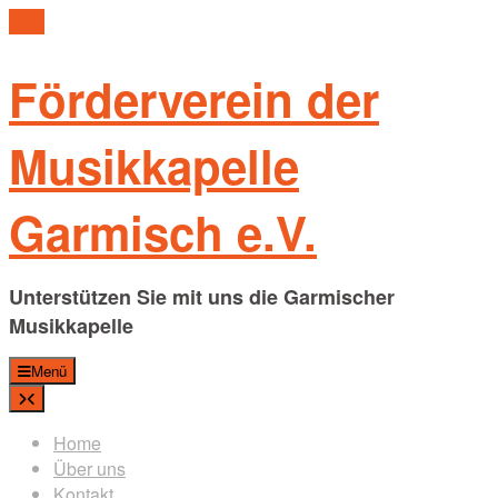
Skip
to
content
Förderverein der
Musikkapelle
Garmisch e.V.
Unterstützen Sie mit uns die Garmischer
Musikkapelle
Menü
Home
Über uns
Kontakt