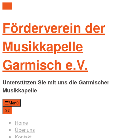
Skip
to
content
Förderverein der
Musikkapelle
Garmisch e.V.
Unterstützen Sie mit uns die Garmischer
Musikkapelle
Menü
Home
Über uns
Kontakt